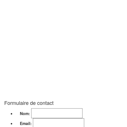
Entoilage et molleton
Broderie-Caneva
Lingerie corsetterie
Bonneterie
Chaussant
Mouchoirs
Formulaire de contact
Nom:
Email: