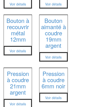
Entoilage et molleton
Voir détails
Voir détails
Broderie-Caneva
Lingerie corsetterie
Bonneterie
Bouton à
Bouton
recouvrir
aimanté à
Chaussant
métal
coudre
Mouchoirs
12mm
19mm
argent
Voir détails
Voir détails
Pression
Pression
à coudre
à coudre
21mm
6mm noir
argent
Voir détails
Voir détails