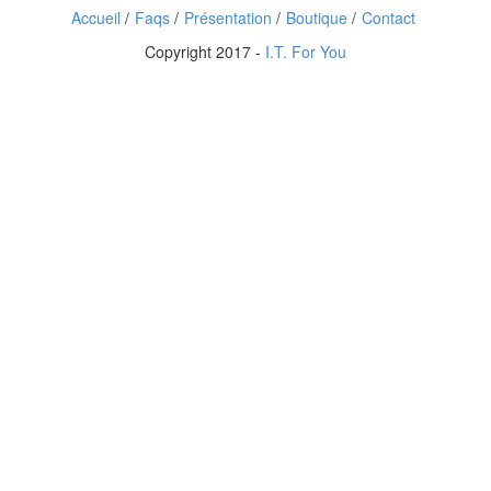
Entoilage et molleton
Accueil
Faqs
Présentation
Boutique
Contact
Broderie-Caneva
Lingerie corsetterie
Copyright 2017 -
I.T. For You
Bonneterie
Chaussant
Mouchoirs