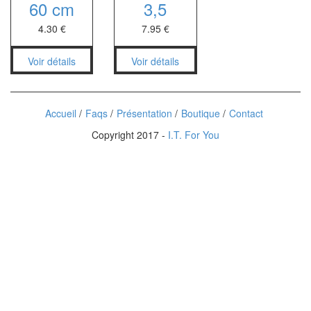
60 cm
3,5
Entoilage et molleton
Broderie-Caneva
Lingerie corsetterie
4.30
€
7.95
€
Bonneterie
Voir détails
Voir détails
Chaussant
Mouchoirs
Accueil
Faqs
Présentation
Boutique
Contact
Copyright 2017 -
I.T. For You